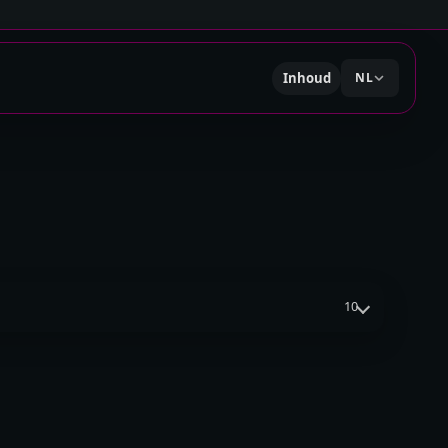
Inhoud
NL
10