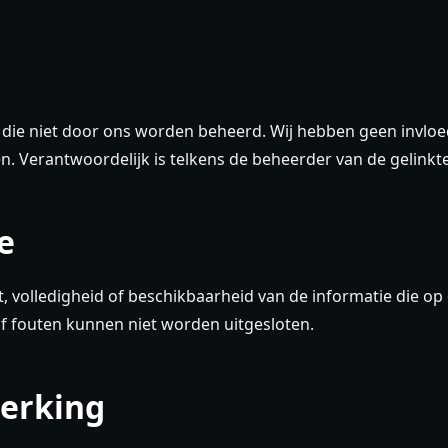
s die niet door ons worden beheerd. Wij hebben geen invl
. Verantwoordelijk is telkens de beheerder van de gelinkt
e
it, volledigheid of beschikbaarheid van de informatie die o
of fouten kunnen niet worden uitgesloten.
perking