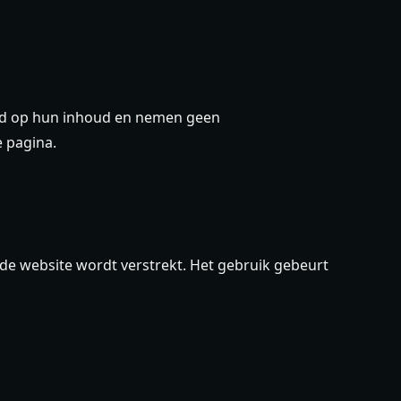
oed op hun inhoud en nemen geen
e pagina.
p de website wordt verstrekt. Het gebruik gebeurt