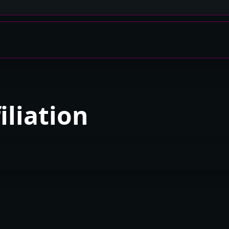
iliation