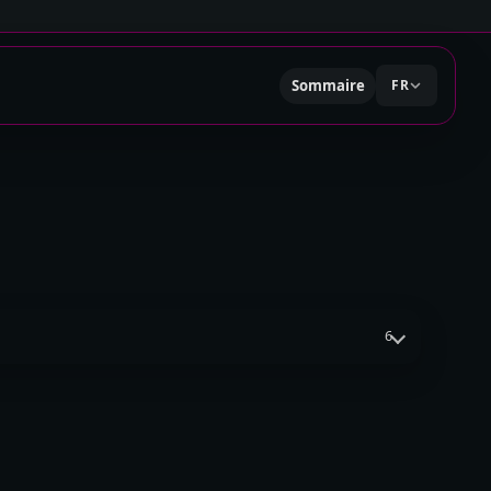
Sommaire
FR
6