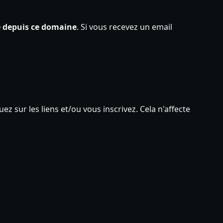
é depuis ce domaine
. Si vous recevez un email
 sur les liens et/ou vous inscrivez. Cela n'affecte