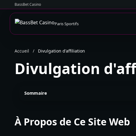
BassBet Casino
Paris Sportifs
Accueil
/
Divulgation d'affiliation
Divulgation d'aff
Sommaire
À Propos de Ce Site Web