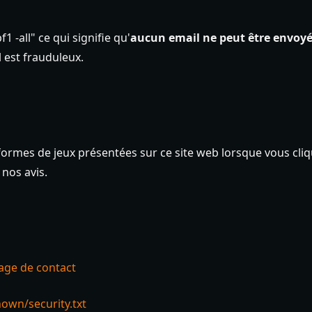
 -all" ce qui signifie qu'
aucun email ne peut être envoy
 est frauduleux.
es de jeux présentées sur ce site web lorsque vous cliquez
 nos avis.
age de contact
nown/security.txt