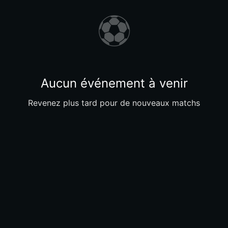
⚽
Aucun événement à venir
Revenez plus tard pour de nouveaux matchs